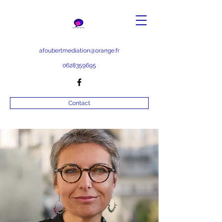
afoubertmediation@orange.fr
0628359695
Contact