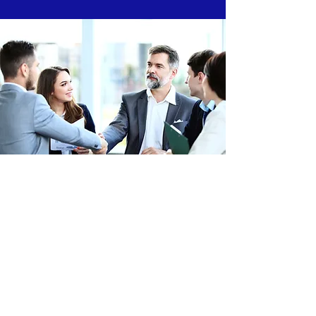
La médiation est-elle obligatoire?
Même en médiation judiciaire, la médiation
n’est jamais obligatoire. Nul ne peut vous
l’imposer, ce qui serait contraire à l’esprit
de la médiation.