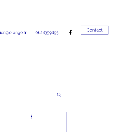
Contact
ion@orange.fr
0628359695