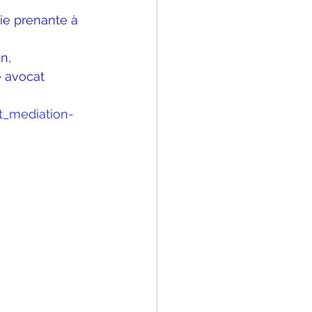
tie prenante à 
n,
e avocat 
t_mediation-